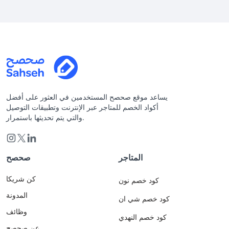
يساعد موقع صحصح المستخدمين في العثور على أفضل
أكواد الخصم للمتاجر عبر الإنترنت وتطبيقات التوصيل
والتي يتم تحديثها باستمرار.
المتاجر
صحصح
كن شريكا
كود خصم نون
المدونة
كود خصم شي ان
وظائف
كود خصم النهدي
عن صحصح