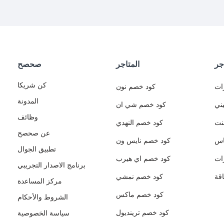
جر
المتاجر
صحصح
كن شريكا
ات
كود خصم نون
المدونة
ني
كود خصم شي ان
وظائف
نت
كود خصم النهدي
عن صحصح
اس
كود خصم نايس ون
تطبيق الجوال
ات
كود خصم اي هيرب
برنامج الاصدار التجريبي
قة
كود خصم نمشي
مركز المساعدة
كود خصم ماكس
الشروط والأحكام
كود خصم ترينديول
سياسة الخصوصية