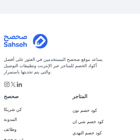
يساعد موقع صحصح المستخدمين في العثور على أفضل
أكواد الخصم للمتاجر عبر الإنترنت وتطبيقات التوصيل
والتي يتم تحديثها باستمرار.
المتاجر
صحصح
كن شريكا
كود خصم نون
المدونة
كود خصم شي ان
وظائف
كود خصم النهدي
عن صحصح