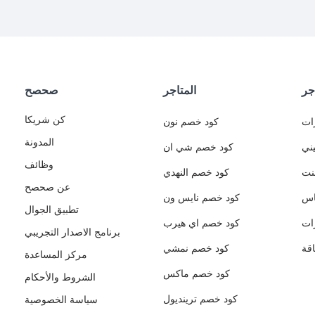
جر
المتاجر
صحصح
كن شريكا
ات
كود خصم نون
المدونة
ني
كود خصم شي ان
وظائف
نت
كود خصم النهدي
عن صحصح
اس
كود خصم نايس ون
تطبيق الجوال
ات
كود خصم اي هيرب
برنامج الاصدار التجريبي
قة
كود خصم نمشي
مركز المساعدة
كود خصم ماكس
الشروط والأحكام
كود خصم ترينديول
سياسة الخصوصية