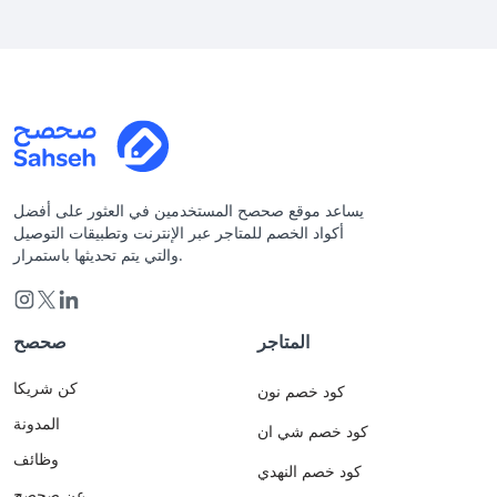
يساعد موقع صحصح المستخدمين في العثور على أفضل
أكواد الخصم للمتاجر عبر الإنترنت وتطبيقات التوصيل
والتي يتم تحديثها باستمرار.
المتاجر
صحصح
كن شريكا
كود خصم نون
المدونة
كود خصم شي ان
وظائف
كود خصم النهدي
عن صحصح