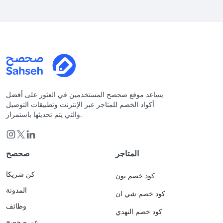
يساعد موقع صحصح المستخدمين في العثور على أفضل
أكواد الخصم للمتاجر عبر الإنترنت وتطبيقات التوصيل
والتي يتم تحديثها باستمرار.
المتاجر
صحصح
كن شريكا
كود خصم نون
المدونة
كود خصم شي ان
وظائف
كود خصم النهدي
عن صحصح