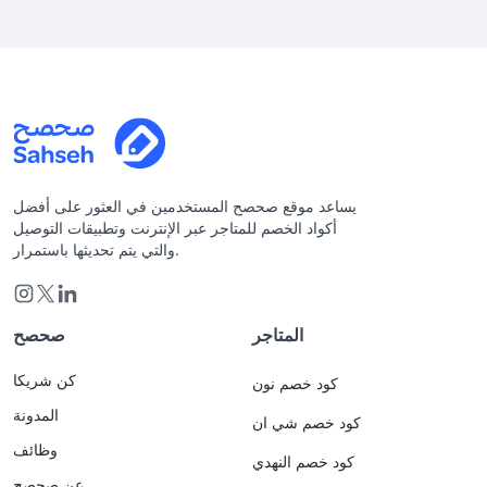
يساعد موقع صحصح المستخدمين في العثور على أفضل
أكواد الخصم للمتاجر عبر الإنترنت وتطبيقات التوصيل
والتي يتم تحديثها باستمرار.
المتاجر
صحصح
كن شريكا
كود خصم نون
المدونة
كود خصم شي ان
وظائف
كود خصم النهدي
عن صحصح