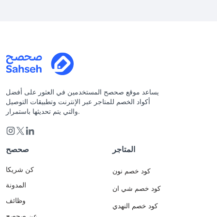
يساعد موقع صحصح المستخدمين في العثور على أفضل
أكواد الخصم للمتاجر عبر الإنترنت وتطبيقات التوصيل
والتي يتم تحديثها باستمرار.
المتاجر
صحصح
كن شريكا
كود خصم نون
المدونة
كود خصم شي ان
وظائف
كود خصم النهدي
عن صحصح