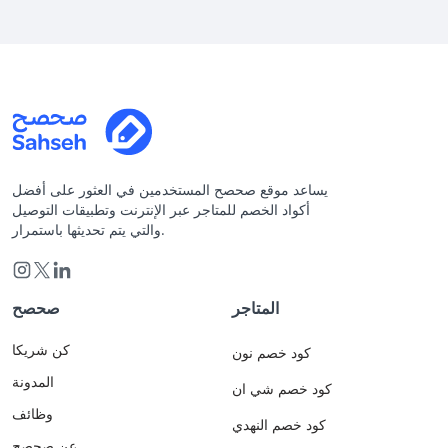
يساعد موقع صحصح المستخدمين في العثور على أفضل
أكواد الخصم للمتاجر عبر الإنترنت وتطبيقات التوصيل
والتي يتم تحديثها باستمرار.
المتاجر
صحصح
كن شريكا
كود خصم نون
المدونة
كود خصم شي ان
وظائف
كود خصم النهدي
عن صحصح