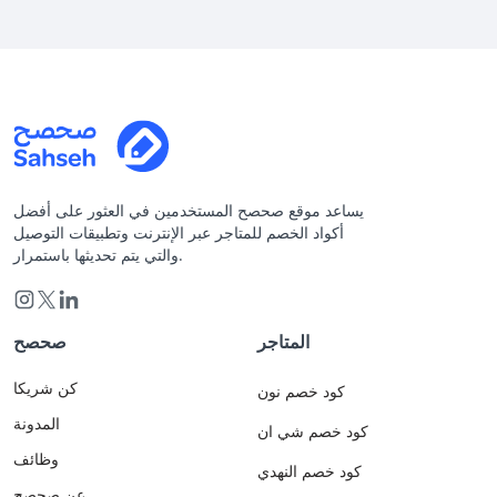
يساعد موقع صحصح المستخدمين في العثور على أفضل
أكواد الخصم للمتاجر عبر الإنترنت وتطبيقات التوصيل
والتي يتم تحديثها باستمرار.
المتاجر
صحصح
كن شريكا
كود خصم نون
المدونة
كود خصم شي ان
وظائف
كود خصم النهدي
عن صحصح