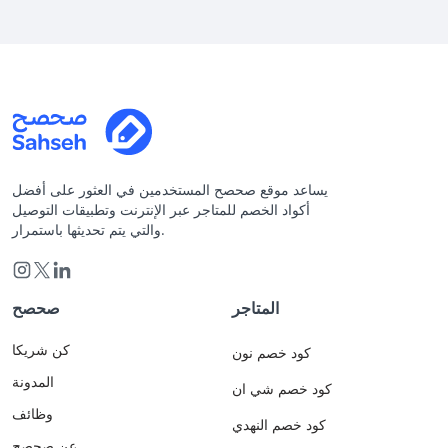
يساعد موقع صحصح المستخدمين في العثور على أفضل
أكواد الخصم للمتاجر عبر الإنترنت وتطبيقات التوصيل
والتي يتم تحديثها باستمرار.
المتاجر
صحصح
كن شريكا
كود خصم نون
المدونة
كود خصم شي ان
وظائف
كود خصم النهدي
عن صحصح