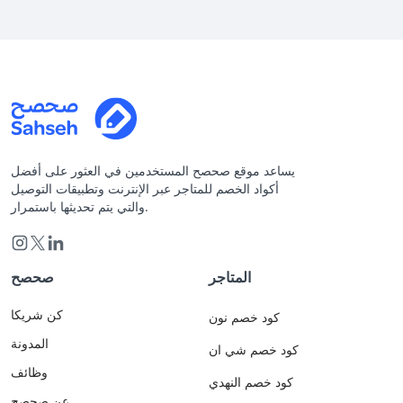
يساعد موقع صحصح المستخدمين في العثور على أفضل
أكواد الخصم للمتاجر عبر الإنترنت وتطبيقات التوصيل
والتي يتم تحديثها باستمرار.
المتاجر
صحصح
كن شريكا
كود خصم نون
المدونة
كود خصم شي ان
وظائف
كود خصم النهدي
عن صحصح