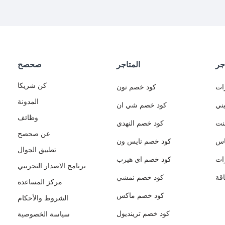
جر
المتاجر
صحصح
كن شريكا
ات
كود خصم نون
المدونة
ني
كود خصم شي ان
وظائف
نت
كود خصم النهدي
عن صحصح
اس
كود خصم نايس ون
تطبيق الجوال
ات
كود خصم اي هيرب
برنامج الاصدار التجريبي
قة
كود خصم نمشي
مركز المساعدة
كود خصم ماكس
الشروط والأحكام
كود خصم ترينديول
سياسة الخصوصية