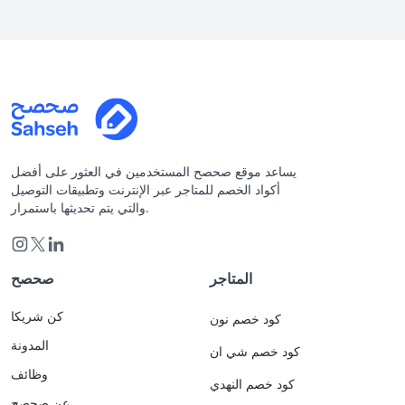
يساعد موقع صحصح المستخدمين في العثور على أفضل
أكواد الخصم للمتاجر عبر الإنترنت وتطبيقات التوصيل
والتي يتم تحديثها باستمرار.
المتاجر
صحصح
كن شريكا
كود خصم نون
المدونة
كود خصم شي ان
وظائف
كود خصم النهدي
عن صحصح