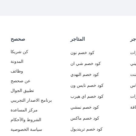
جر
المتاجر
صحصح
كن شريكا
ات
كود خصم نون
المدونة
ني
كود خصم شي ان
وظائف
نت
كود خصم النهدي
عن صحصح
اس
كود خصم نايس ون
تطبيق الجوال
ات
كود خصم اي هيرب
برنامج الاصدار التجريبي
قة
كود خصم نمشي
مركز المساعدة
كود خصم ماكس
الشروط والأحكام
كود خصم ترينديول
سياسة الخصوصية