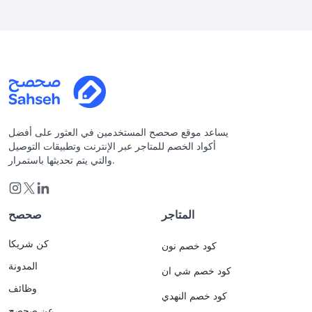
يساعد موقع صحصح المستخدمين في العثور على أفضل
أكواد الخصم للمتاجر عبر الإنترنت وتطبيقات التوصيل
والتي يتم تحديثها باستمرار.
المتاجر
صحصح
كن شريكا
كود خصم نون
المدونة
كود خصم شي ان
وظائف
كود خصم النهدي
عن صحصح