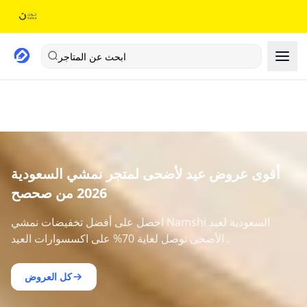
ابحث عن المتاجر
أقوى عروض عيد لأضحى لمتجر نمشي السعودية
2026 من صحصح
احصل على أفضل تخفيضات نمشي Namshi السعودية لعيد
الأضحى توصل لغاية 70% على اكسسوارات العيد .
كل العروض