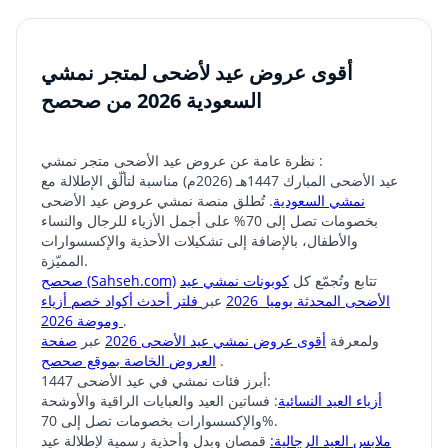
أقوى عروض عيد لأضحى لمتجر نمشي
السعودية 2026 من صحصح
نظرة عامة عن عروض عيد الأضحى متجر نمشي :
عيد الأضحى المبارك 1447هـ (2026م) مناسبة لتألّق الإطلالة مع
نمشي السعودية
. تُطلق منصة نمشي عروض عيد الأضحى
بخصومات تصل إلى 70% على أجمل الأزياء للرجال والنساء
والأطفال، بالإضافة إلى تشكيلات الأحذية والإكسسوارات
المميّزة.
تتابع وتُجمّع كل
كوبونات نمشي عيد
صحصح (Sahseh.com)
الأضحى المحدثة يوميا 2026
عبر
فلتر أحدث أكواد خصم أزياء
.
وموضة 2026
ولمعرفة
أقوى عروض نمشي عيد الأضحى 2026
عبر
صفحة
.
العروض الخاصة بموقع صحصح
أبرز فئات نمشي في عيد الأضحى 1447:
أزياء العيد النسائية
: فساتين العيد والعبايات الراقية والأوشحة
والإكسسوارات بخصومات تصل إلى 70%.
ملابس العيد الرجالية:
قمصان وبدل وأحذية رسمية لإطلالة عيد