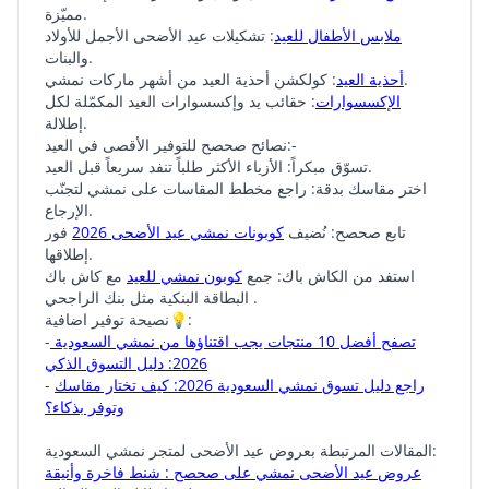
مميّزة.
ملابس الأطفال للعيد
: تشكيلات عيد الأضحى الأجمل للأولاد
والبنات.
: كولكشن أحذية العيد من أشهر ماركات نمشي.
أحذية العيد
الإكسسوارات
: حقائب يد وإكسسوارات العيد المكمّلة لكل
إطلالة.
نصائح صحصح للتوفير الأقصى في العيد:-
تسوّق مبكراً: الأزياء الأكثر طلباً تنفد سريعاً قبل العيد.
اختر مقاسك بدقة: راجع مخطط المقاسات على نمشي لتجنّب
الإرجاع.
تابع صحصح: نُضيف
كوبونات نمشي عيد الأضحى 2026
فور
إطلاقها.
استفد من الكاش باك: جمع
كوبون نمشي للعيد
مع كاش باك
البطاقة البنكية مثل بنك الراجحي .
نصيحة توفير اضافية💡:
تصفح أفضل 10 منتجات يجب اقتناؤها من نمشي السعودية
-
2026: دليل التسوق الذكي
راجع دليل تسوق نمشي السعودية 2026: كيف تختار مقاسك
-
وتوفر بذكاء؟
المقالات المرتبطة بعروض عيد الأضحى لمتجر نمشي السعودية:
عروض عيد الأضحى نمشي على صحصح : شنط فاخرة وأنيقة