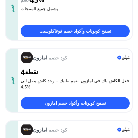
خصم
يشمل جميع المنتجات
تصفح كوبونات وأكواد خصم فوغاكلوسيت
كود خصم
امازون
مُوثَّق
4
نقطة
خصم
فعل الكاش باك في امازون ..تمم طلبك .. وخذ كاش يصل الى
4.5%
تصفح كوبونات وأكواد خصم امازون
كود خصم
امازون
مُوثَّق