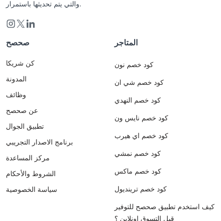
والتي يتم تحديثها باستمرار.
المتاجر
صحصح
كن شريكا
كود خصم نون
المدونة
كود خصم شي ان
وظائف
كود خصم النهدي
عن صحصح
كود خصم نايس ون
تطبيق الجوال
كود خصم اي هيرب
برنامج الاصدار التجريبي
كود خصم نمشي
مركز المساعدة
كود خصم ماكس
الشروط والأحكام
كود خصم ترينديول
سياسة الخصوصية
كيف استخدم تطبيق صحصح للتوفير
قبل التسوق اونلاين ؟