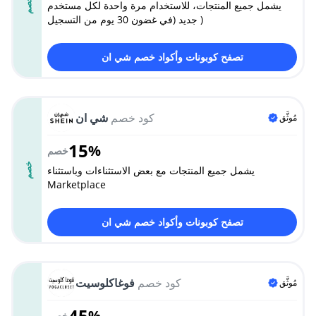
خصم
يشمل جميع المنتجات، للاستخدام مرة واحدة لكل مستخدم
جديد (في غضون 30 يوم من التسجيل )
تصفح كوبونات وأكواد خصم شي ان
كود خصم
شي ان
مُوثَّق
15
%
خصم
خصم
يشمل جميع المنتجات مع بعض الاستثناءات وباستثناء
Marketplace
تصفح كوبونات وأكواد خصم شي ان
كود خصم
فوغاكلوسيت
مُوثَّق
45
%
خصم