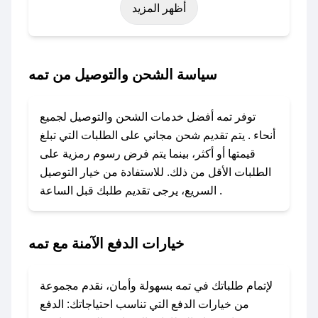
أظهر المزيد
اليوم الوطني، يوم التأسيس، أو حتى عروض خاصة
أخرى.
### كيف تحصل على كود خصم من تمه؟
سياسة الشحن والتوصيل من تمه
باستخدام تطبيق صحصح، يمكنك العثور بسهولة على
كود خصم تمه. وفي حال عدم توفر الكوبون، تواصل
توفر تمه أفضل خدمات الشحن والتوصيل لجميع
معنا عبر تويتر أو البريد الإلكتروني لإضافته بسرعة.
أنحاء . يتم تقديم شحن مجاني على الطلبات التي تبلغ
قيمتها أو أكثر، بينما يتم فرض رسوم رمزية على
### كيفية استخدام كود خصم تمه؟
الطلبات الأقل من ذلك. للاستفادة من خيار التوصيل
1. انسخ كود الخصم من تطبيق صحصح.
السريع، يرجى تقديم طلبك قبل الساعة .
2. الصقه في خانة الدفع عند التسوق من تمه.
### ماذا أفعل إذا لم يعمل كود الخصم؟
خيارات الدفع الآمنة مع تمه
لا تقلق! يمكنك التواصل مع فريق دعم صحصح عبر
الرسائل الخاصة على تويتر أو البريد الإلكتروني،
وسنقوم بحل المشكلة في أسرع وقت ممكن.
لإتمام طلباتك في تمه بسهولة وأمان، نقدم مجموعة
من خيارات الدفع التي تناسب احتياجاتك: الدفع