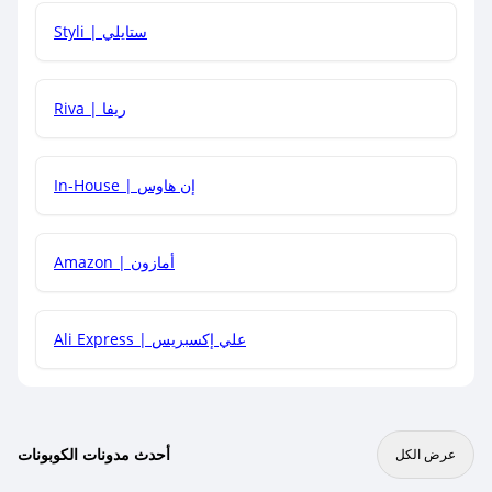
هل يمكنني استخدام كود خصم على منتجات معينة فقط؟
Styli | ستايلي
هل يمكنني جمع كود خصم مع العروض الأخرى؟
Riva | ريفا
In-House | إن هاوس
Amazon | أمازون
Ali Express | علي إكسبريس
أحدث مدونات الكوبونات
عرض الكل