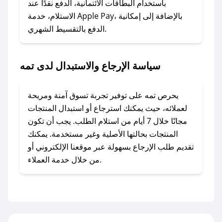
### ماذا أفعل إذا لم أجد كود خصم لمتجري
باستخدام البطاقات الائتمانية، الدفع نقدًا عند
المفضل؟
الاستلام، خدمة Apple Pay، بالإضافة إلى إمكانية
الدفع بالتقسيط الشهري.
في حال عدم توفر كوبونات لمتجرك المفضل، يمكنك
مراسلتنا مباشرة وسنعمل على توفير الكوبونات في
أسرع وقت ممكن.
سياسة الإرجاع والاستبدال لدى تمه
### كيف تحصل على كوبونات خصم حصرية من
تمه؟
يحرص تمه على توفير تجربة تسوق آمنة ومريحة
للحصول على كوبونات وخصومات حصرية، قم بما
لعملائه، حيث يمكنك استرجاع أو استبدال المنتجات
يلي:
مجانًا خلال 7 أيام من استلام الطلب. يجب أن تكون
- اضغط على أيقونة متابعة لمتجر تمه في تطبيق
المنتجات بحالتها الأصلية وغير مستخدمة. يمكنك
صحصح.
تقديم طلب الإرجاع بسهولة عبر موقعنا الإلكتروني أو
- تابع حسابنا الرسمي على تويتر وقم بتفعيل زر
من خلال خدمة العملاء.
التنبيهات.
- قم بتفعيل إشعارات تطبيق صحصح ليصلك كل
جديد.