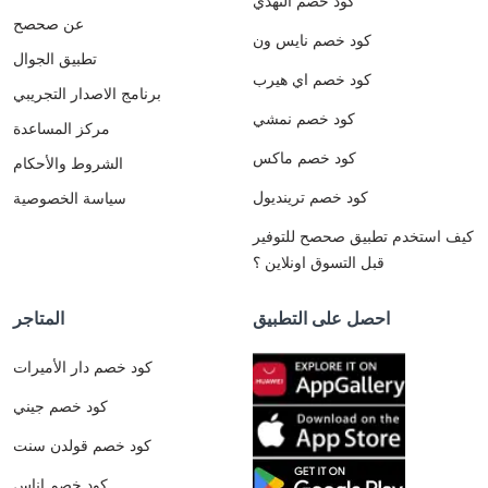
كود خصم النهدي
عن صحصح
كود خصم نايس ون
تطبيق الجوال
كود خصم اي هيرب
برنامج الاصدار التجريبي
كود خصم نمشي
مركز المساعدة
كود خصم ماكس
الشروط والأحكام
كود خصم ترينديول
سياسة الخصوصية
كيف استخدم تطبيق صحصح للتوفير
قبل التسوق اونلاين ؟
احصل على التطبيق
المتاجر
كود خصم دار الأميرات
كود خصم جيني
كود خصم قولدن سنت
كود خصم اناس