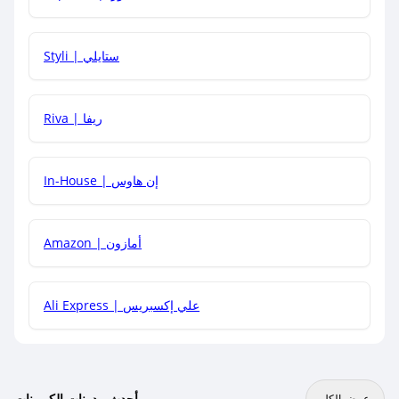
هل يمكنني استخدام كود خصم على منتجات معينة فقط؟
Styli | ستايلي
هل يمكنني جمع كود خصم مع العروض الأخرى؟
Riva | ريفا
In-House | إن هاوس
Amazon | أمازون
Ali Express | علي إكسبريس
أحدث مدونات الكوبونات
عرض الكل