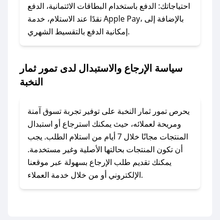
وسنقوم بحل المشكلة في أسرع وقت ممكن.
احتياجاتك: الدفع باستخدام البطاقات الائتمانية، الدفع
نقدًا عند الاستلام، خدمة Apple Pay، بالإضافة إلى
إمكانية الدفع بالتقسيط الشهري.
### ماذا أفعل إذا لم أجد كود خصم لمتجري
المفضل؟
في حال عدم توفر كوبونات لمتجرك المفضل، يمكنك
سياسة الإرجاع والاستبدال لدى تمور ثمار
مراسلتنا مباشرة وسنعمل على توفير الكوبونات في
النخبة
أسرع وقت ممكن.
### كيف تحصل على كوبونات خصم حصرية من
يحرص تمور ثمار النخبة على توفير تجربة تسوق آمنة
تمور ثمار النخبة؟
ومريحة لعملائه، حيث يمكنك استرجاع أو استبدال
للحصول على كوبونات وخصومات حصرية، قم بما
المنتجات مجانًا خلال 7 أيام من استلام الطلب. يجب
يلي:
أن تكون المنتجات بحالتها الأصلية وغير مستخدمة.
- اضغط على أيقونة متابعة لمتجر تمور ثمار النخبة
يمكنك تقديم طلب الإرجاع بسهولة عبر موقعنا
في تطبيق صحصح.
الإلكتروني أو من خلال خدمة العملاء.
- تابع حسابنا الرسمي على تويتر وقم بتفعيل زر
التنبيهات.
- قم بتفعيل إشعارات تطبيق صحصح ليصلك كل