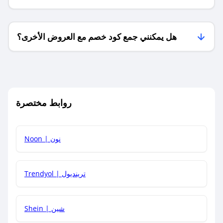
فقط؟
هل يمكنني جمع كود خصم مع العروض الأخرى؟
ما معنى كود خصم ؟
روابط مختصرة
كيف يمكنك استخدام كود الخصم؟
Noon | نون
كيف أحصل على أحدث أكواد الخصم والعروض للمتاجر؟
Trendyol | ترينديول
كم مدة صلاحية كود الخصم؟
Shein | شين