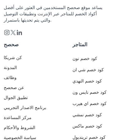
يساعد موقع صحصح المستخدمين في العثور على أفضل
أكواد الخصم للمتاجر عبر الإنترنت وتطبيقات التوصيل
والتي يتم تحديثها باستمرار.
المتاجر
صحصح
كن شريكا
كود خصم نون
المدونة
كود خصم شي ان
وظائف
كود خصم النهدي
عن صحصح
كود خصم نايس ون
تطبيق الجوال
كود خصم اي هيرب
برنامج الاصدار التجريبي
كود خصم نمشي
مركز المساعدة
كود خصم ماكس
الشروط والأحكام
كود خصم ترينديول
سياسة الخصوصية