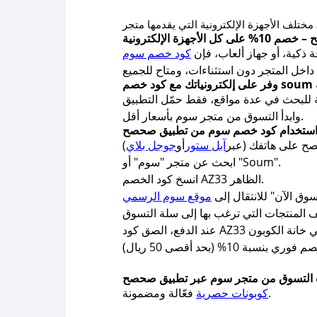
هزة الإلكترونية
ذكية، أو جهاز ألعاب، فإن
كود خصم سوم
ة
المخصص لكل عملاء المملكة. لا حاجة للبحث في عدة مواقع، فقط حمّل التطبيق
وابدأ التسوق من متجر سوم بأسعار أقل.
ستخدام كود خصم سوم من تطبيق صحصح
 على هاتفك (عبر
آبل ستور
أو
جوجل بلاي
ابحث عن متجر "سوم" أو "Soum".
انسخ كود الخصم AZ33 الظاهر.
ق الآن" للانتقال إلى
موقع سوم الرسمي
التسوق من متجر سوم عبر تطبيق صحصح
فعّالة ومضمونة.
كوبونات حصرية