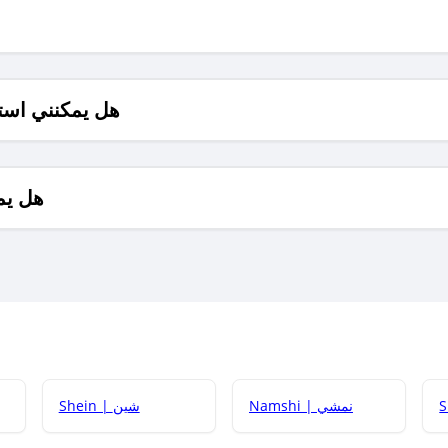
هل يمكنني است
هل يم
Namshi | نمشي
Shein | شين