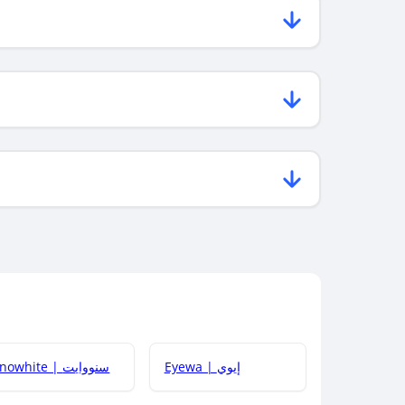
Eyewa | إيوي
Snowhite | سنووايت