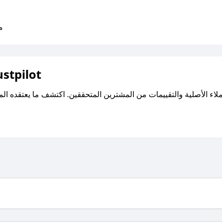
متو
اقرأ تقييمات واراء العملاء ع