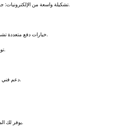
تشكيلة واسعة من الإلكترونيات: جوالات، لابتوبات، أجهزة منزلية، ألعاب، وأكثر.
خيارات دفع متعددة تشمل: فيزا، مدى، ماستر كارد، آبل باي، وتمارا.
توصيل مجاني للطلبات الأعلى من 3000 ريال.
دعم فني مباشر من صحصح ومتابعة يومية للكوبونات.
يوفر لك المال عند شراء الأجهزة الجديدة أو المستعملة.