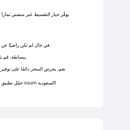
في حال لم تكن راضيًا عن المنتج، يمكنك إرجاع الجهاز خلال 10 أيام من تاريخ الاستلام، مع مراعاة شروط وسياسة الإرجاع المعلنة في المتجر.
ببساطة، قم بالدخول إلى قسم "طلباتي" في القائمة الرئيسية على موقع أو تطبيق سوم، وستتمكن من تتبع حالة طلبك بالتفصيل.
حمّل تطبيق صحصح الآن وابدء بتجربة تسوق ذكية مع أفضل أكواد الخصم، بالإضافة الى أحدث العروض الحصرية من متجر سوم soum السعودية!