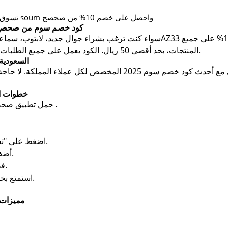
تسوق مختلف الأجهزة الإلكترونية التي يقدمها متجر soum واحصل على خصم 10% من صحصح
كود خصم سوم من صحصح – خصم 10% على كل الأج
AZ33 من تطبيق صحصح يوفّر لك خصم فوري 10% على جميع
سواء كنت ترغب بشراء جوال جديد، لابتوب، سماعة 
المنتجات، بحد أقصى 50 ريال. الكود يعمل على جميع الطلبات داخل المتجر دون استثناءات، ومتاح للجميع.
وفر على إلكترونياتك مع كود خصم soum السعودي
عبر صحصح، نمنحك فرصة التوفير الحقيقي مع أحدث كود خصم سوم 2025 
خطوات ا
) .
حمل تطبيق صحصح
.
اضغط على "تسو
أضف المنتجات التي ترغب بها إلى سلة التسوق.
عند الدفع، الصق كود AZ33 في خانة الكوبون.
استمتع بخصم فوري بنسبة 10% (بحد أقصى 50 ريال).
مميزات 