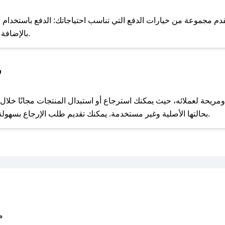
للحص
دم مجموعة من خيارات الدفع التي تناسب احتياجاتك: الدفع باستخدام البط
Apple Pay، بالإضافة إلى إمكانية الدفع بالتقسيط الشهري.
س
مع صحصح، تسوق بذكاء ووفّر على كل مشترياتك مع كوبونات خصم حصرية من سجاد ماتا!
بحالتها الأصلية وغير مستخدمة. يمكنك تقديم طلب الإرجاع بسهولة عبر موقعنا الإلكتروني أو من خلال خدمة العملاء.
متو