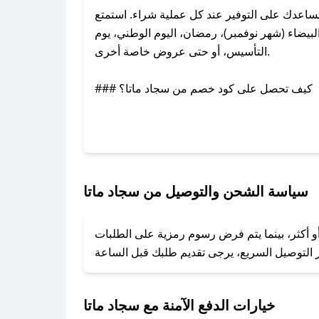
اعدك على التوفير عند كل عملية شراء. استمتع
يضاء (شهر نوفمبر)، رمضان، اليوم الوطني، يوم
التأسيس، أو حتى عروض خاصة أخرى.
### كيف تحصل على كود خصم من سجاد ماتا؟
عبر تويتر أو البريد الإلكتروني لإضافته بسرعة.
### كيفية استخدام كود خصم سجاد ماتا؟
1. انسخ كود الخصم من تطبيق صحصح.
2. الصقه في خانة الدفع عند التسوق من سجاد ماتا.
سياسة الشحن والتوصيل من سجاد ماتا
### ماذا أفعل إذا لم يعمل كود الخصم؟
و أكثر، بينما يتم فرض رسوم رمزية على الطلبات
تروني، وسنقوم بحل المشكلة في أسرع وقت ممكن.
### ماذا أفعل إذا لم أجد كود خصم لمتجري المفضل؟
نعمل على توفير الكوبونات في أسرع وقت ممكن.
خيارات الدفع الآمنة مع سجاد ماتا