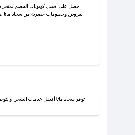
احصل على أفضل كوبونات الخصم لمتجر سجا
بعروض وخصومات حصرية من سجاد ماتا طوال ا
باستخدام تطبيق صحصح، يمكنك العثور بسه
توفر سجاد ماتا أفضل خدمات الشحن والتوصيل 
لا تقلق! يمكنك التواص
في 