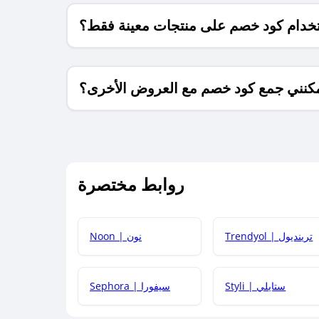
خدام كود خصم على منتجات معينة فقط؟
كنني جمع كود خصم مع العروض الأخرى؟
ما معنى كود خصم ؟
روابط مختصرة
كيف يمكنك استخدام كود الخصم؟
Trendyol | ترينديول
Noon | نون
 أحدث أكواد الخصم والعروض للمتاجر؟
Styli | ستايلي
Sephora | سيفورا