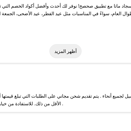
د ماتا مع تطبيق صحصح! نوفر لك أحدث وأفضل أكواد الخصم التي تس
لعام، سواءً في المناسبات مثل عيد الفطر، عيد الأضحى، الجمعة الب
ولة على كود خصم سجاد ماتا. وفي حال عدم توفر الكوبون، تواصل معنا 
أظهر المزيد
لجميع أنحاء . يتم تقديم شحن مجاني على الطلبات التي تبلغ قيمتها أ
ل مع فريق دعم صحصح عبر الرسائل الخاصة على تويتر أو البريد الإلك
الأقل من ذلك. للاستفادة من خيار التوصيل السريع، يرجى تقديم طلبك قبل الساعة .
حال عدم توفر كوبونات لمتجرك المفضل، يمكنك مراسلتنا مباشرة وس