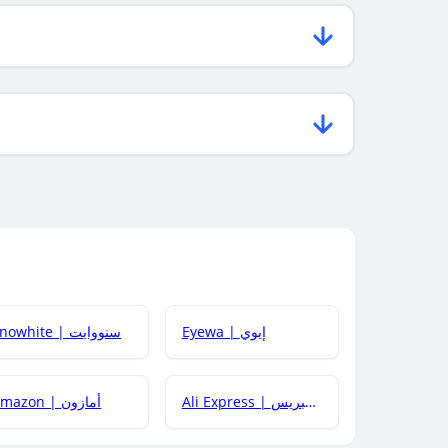
Eyewa | إيوي
Snowhite | سنووايت
Ali Express | علي إكسبريس
Amazon | أمازون