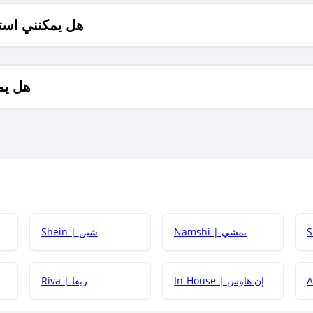
هل يمكنني است
هل يم
Namshi | نمشي
Shein | شين
كيف أحصل على
In-House | إن هاوس
Riva | ريفا