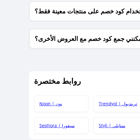
خدام كود خصم على منتجات معينة فقط؟
كنني جمع كود خصم مع العروض الأخرى؟
ما معنى كود خصم ؟
روابط مختصرة
كيف يمكنك استخدام كود الخصم؟
Trendyol | ترينديول
Noon | نون
 أحدث أكواد الخصم والعروض للمتاجر؟
Styli | ستايلي
Sephora | سيفورا