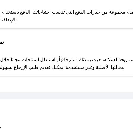
للحص
دم مجموعة من خيارات الدفع التي تناسب احتياجاتك: الدفع باستخدام البط
Apple Pay، بالإضافة إلى إمكانية الدفع بالتقسيط الشهري.
سي
مع صحصح، تسوق بذكاء ووفّر على كل مشترياتك مع كوبونات خصم حصرية من زيوت رابتر!
بحالتها الأصلية وغير مستخدمة. يمكنك تقديم طلب الإرجاع بسهولة عبر موقعنا الإلكتروني أو من خلال خدمة العملاء.
متو