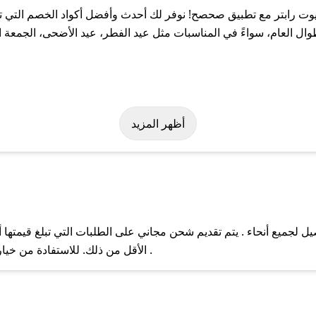
ت رابتر مع تطبيق صحصح! نوفر لك أحدث وأفضل أكواد الخصم التي تس
لعام، سواءً في المناسبات مثل عيد الفطر، عيد الأضحى، الجمعة الب
لة على كود خصم زيوت رابتر. وفي حال عدم توفر الكوبون، تواصل معنا 
أظهر المزيد
لجميع أنحاء . يتم تقديم شحن مجاني على الطلبات التي تبلغ قيمتها أ
ل مع فريق دعم صحصح عبر الرسائل الخاصة على تويتر أو البريد الإلك
الأقل من ذلك. للاستفادة من خيار التوصيل السريع، يرجى تقديم طلبك قبل الساعة .
حال عدم توفر كوبونات لمتجرك المفضل، يمكنك مراسلتنا مباشرة وس