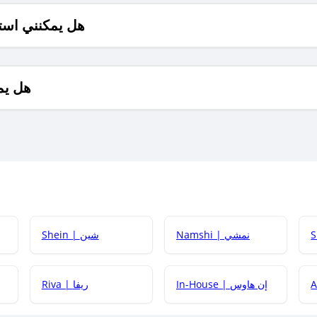
هل يمكنني است
هل يم
Namshi | نمشي
Shein | شين
كيف أحصل على
In-House | إن هاوس
Riva | ريفا