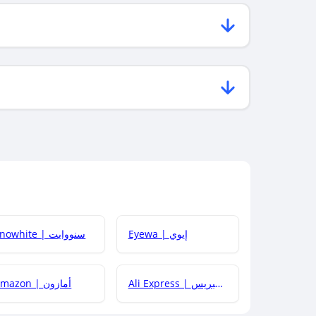
Eyewa | إيوي
Snowhite | سنووايت
Ali Express | علي إكسبريس
Amazon | أمازون