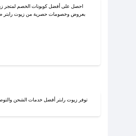
احصل على أفضل كوبونات الخصم لمتجر زيو
بعروض وخصومات حصرية من زيوت رابتر طوال ا
باستخدام تطبيق صحصح، يمكنك العثور بسهو
توفر زيوت رابتر أفضل خدمات الشحن والتوصيل 
لا تقلق! يمكنك التواص
في 