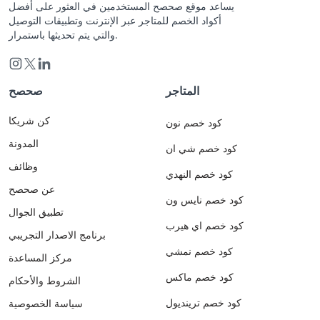
يساعد موقع صحصح المستخدمين في العثور على أفضل
أكواد الخصم للمتاجر عبر الإنترنت وتطبيقات التوصيل
والتي يتم تحديثها باستمرار.
المتاجر
صحصح
كن شريكا
كود خصم نون
المدونة
كود خصم شي ان
وظائف
كود خصم النهدي
عن صحصح
كود خصم نايس ون
تطبيق الجوال
كود خصم اي هيرب
برنامج الاصدار التجريبي
كود خصم نمشي
مركز المساعدة
كود خصم ماكس
الشروط والأحكام
كود خصم ترينديول
سياسة الخصوصية