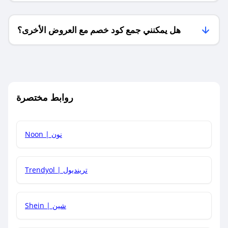
هل يمكنني جمع كود خصم مع العروض الأخرى؟
ما معنى كود خصم ؟
روابط مختصرة
كيف يمكنك استخدام كود الخصم؟
Noon | نون
كيف أحصل على أحدث أكواد الخصم والعروض للمتاجر؟
Trendyol | ترينديول
كم مدة صلاحية كود الخصم؟
Shein | شين