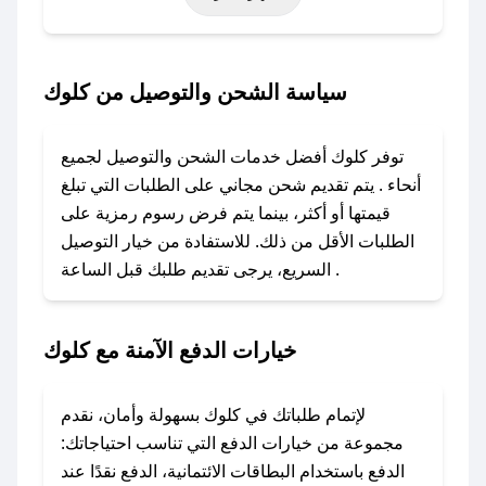
أخرى.
### كيف تحصل على كود خصم من كلوك؟
سياسة الشحن والتوصيل من كلوك
باستخدام تطبيق صحصح، يمكنك العثور بسهولة على
كود خصم كلوك. وفي حال عدم توفر الكوبون،
توفر كلوك أفضل خدمات الشحن والتوصيل لجميع
تواصل معنا عبر تويتر أو البريد الإلكتروني لإضافته
أنحاء . يتم تقديم شحن مجاني على الطلبات التي تبلغ
بسرعة.
قيمتها أو أكثر، بينما يتم فرض رسوم رمزية على
الطلبات الأقل من ذلك. للاستفادة من خيار التوصيل
### كيفية استخدام كود خصم كلوك؟
السريع، يرجى تقديم طلبك قبل الساعة .
1. انسخ كود الخصم من تطبيق صحصح.
2. الصقه في خانة الدفع عند التسوق من كلوك.
خيارات الدفع الآمنة مع كلوك
### ماذا أفعل إذا لم يعمل كود الخصم؟
لا تقلق! يمكنك التواصل مع فريق دعم صحصح عبر
الرسائل الخاصة على تويتر أو البريد الإلكتروني،
لإتمام طلباتك في كلوك بسهولة وأمان، نقدم
وسنقوم بحل المشكلة في أسرع وقت ممكن.
مجموعة من خيارات الدفع التي تناسب احتياجاتك:
الدفع باستخدام البطاقات الائتمانية، الدفع نقدًا عند