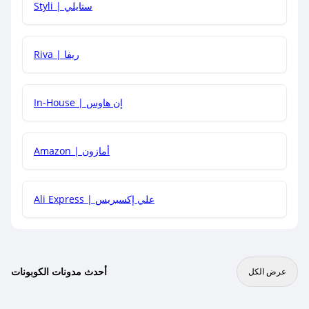
Styli | ستايلي
هل يمكنني جمع كود خصم مع العروض الأخرى؟
Riva | ريفا
In-House | إن هاوس
Amazon | أمازون
Ali Express | علي إكسبريس
أحدث مدونات الكوبونات
عرض الكل