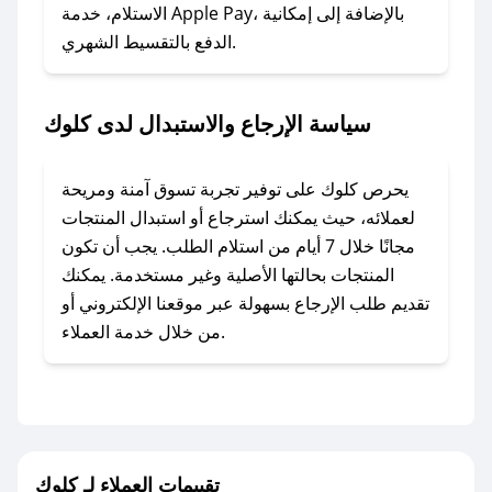
### ماذا أفعل إذا لم أجد كود خصم لمتجري
الاستلام، خدمة Apple Pay، بالإضافة إلى إمكانية
الدفع بالتقسيط الشهري.
المفضل؟
في حال عدم توفر كوبونات لمتجرك المفضل، يمكنك
مراسلتنا مباشرة وسنعمل على توفير الكوبونات في
سياسة الإرجاع والاستبدال لدى كلوك
أسرع وقت ممكن.
### كيف تحصل على كوبونات خصم حصرية من
يحرص كلوك على توفير تجربة تسوق آمنة ومريحة
كلوك؟
لعملائه، حيث يمكنك استرجاع أو استبدال المنتجات
للحصول على كوبونات وخصومات حصرية، قم بما
مجانًا خلال 7 أيام من استلام الطلب. يجب أن تكون
يلي:
المنتجات بحالتها الأصلية وغير مستخدمة. يمكنك
- اضغط على أيقونة متابعة لمتجر كلوك في تطبيق
تقديم طلب الإرجاع بسهولة عبر موقعنا الإلكتروني أو
صحصح.
من خلال خدمة العملاء.
- تابع حسابنا الرسمي على تويتر وقم بتفعيل زر
التنبيهات.
- قم بتفعيل إشعارات تطبيق صحصح ليصلك كل
جديد.
تقييمات العملاء لـ كلوك