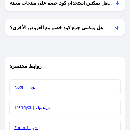
هل يمكنني استخدام كود خصم على منتجات معينة
فقط؟
هل يمكنني جمع كود خصم مع العروض الأخرى؟
ما معنى كود خصم ؟
روابط مختصرة
كيف يمكنك استخدام كود الخصم؟
Noon | نون
كيف أحصل على أحدث أكواد الخصم والعروض للمتاجر؟
Trendyol | ترينديول
كم مدة صلاحية كود الخصم؟
Shein | شين