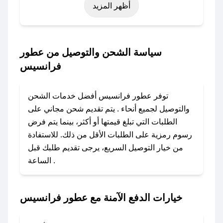
أظهر المزيد
نوفمبر)، رمضان، اليوم الوطني، يوم التأسيس، أو
حتى عروض خاصة أخرى.
### كيف تحصل على كود خصم من عطور
سياسة الشحن والتوصيل من عطور
فرانسيس؟
فرانسيس
باستخدام تطبيق صحصح، يمكنك العثور بسهولة على
كود خصم عطور فرانسيس. وفي حال عدم توفر
توفر عطور فرانسيس أفضل خدمات الشحن
الكوبون، تواصل معنا عبر تويتر أو البريد الإلكتروني
والتوصيل لجميع أنحاء . يتم تقديم شحن مجاني على
لإضافته بسرعة.
الطلبات التي تبلغ قيمتها أو أكثر، بينما يتم فرض
رسوم رمزية على الطلبات الأقل من ذلك. للاستفادة
### كيفية استخدام كود خصم عطور فرانسيس؟
من خيار التوصيل السريع، يرجى تقديم طلبك قبل
1. انسخ كود الخصم من تطبيق صحصح.
الساعة .
2. الصقه في خانة الدفع عند التسوق من عطور
فرانسيس.
خيارات الدفع الآمنة مع عطور فرانسيس
### ماذا أفعل إذا لم يعمل كود الخصم؟
لا تقلق! يمكنك التواصل مع فريق دعم صحصح عبر