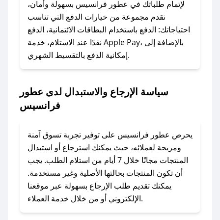
الرسائل الخاصة على تويتر أو البريد الإلكتروني،
لإتمام طلباتك في عطور فرانسيس بسهولة وأمان،
وسنقوم بحل المشكلة في أسرع وقت ممكن.
نقدم مجموعة من خيارات الدفع التي تناسب
احتياجاتك: الدفع باستخدام البطاقات الائتمانية، الدفع
### ماذا أفعل إذا لم أجد كود خصم لمتجري
نقدًا عند الاستلام، خدمة Apple Pay، بالإضافة إلى
المفضل؟
إمكانية الدفع بالتقسيط الشهري.
في حال عدم توفر كوبونات لمتجرك المفضل، يمكنك
مراسلتنا مباشرة وسنعمل على توفير الكوبونات في
سياسة الإرجاع والاستبدال لدى عطور
أسرع وقت ممكن.
فرانسيس
### كيف تحصل على كوبونات خصم حصرية من
عطور فرانسيس؟
يحرص عطور فرانسيس على توفير تجربة تسوق آمنة
للحصول على كوبونات وخصومات حصرية، قم بما
ومريحة لعملائه، حيث يمكنك استرجاع أو استبدال
يلي:
المنتجات مجانًا خلال 7 أيام من استلام الطلب. يجب
- اضغط على أيقونة متابعة لمتجر عطور فرانسيس
أن تكون المنتجات بحالتها الأصلية وغير مستخدمة.
في تطبيق صحصح.
يمكنك تقديم طلب الإرجاع بسهولة عبر موقعنا
- تابع حسابنا الرسمي على تويتر وقم بتفعيل زر
الإلكتروني أو من خلال خدمة العملاء.
التنبيهات.