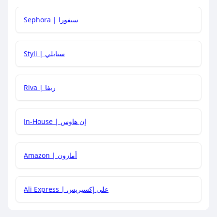
كيف أحصل على أقوى كود خصم؟
Sephora | سيفورا
هل يمكنني استخدام كود خصم على منتجات معينة فقط؟
Styli | ستايلي
هل يمكنني جمع كود خصم مع العروض الأخرى؟
Riva | ريفا
In-House | إن هاوس
Amazon | أمازون
Ali Express | علي إكسبريس