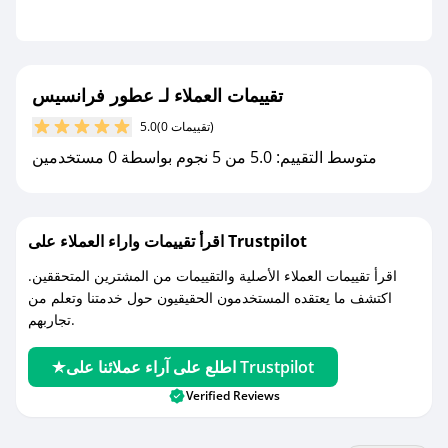
- قم بتفعيل إشعارات تطبيق صحصح ليصلك كل
جديد.
مع صحصح، تسوق بذكاء ووفّر على كل مشترياتك مع
تقييمات العملاء لـ عطور فرانسيس
كوبونات خصم حصرية من عطور فرانسيس!
(0 تقييمات)
5.0
متوسط التقييم: 5.0 من 5 نجوم بواسطة 0 مستخدمين
اقرأ تقييمات واراء العملاء على Trustpilot
اقرأ تقييمات العملاء الأصلية والتقييمات من المشترين المتحققين.
اكتشف ما يعتقده المستخدمون الحقيقيون حول خدمتنا وتعلم من
تجاربهم.
اطلع على آراء عملائنا على Trustpilot
Verified Reviews