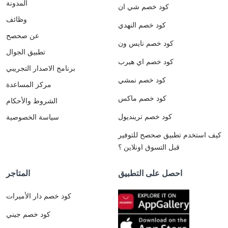
المدونة
كود خصم شي ان
وظائف
كود خصم النهدي
عن صحصح
كود خصم نايس ون
تطبيق الجوال
كود خصم اي هيرب
برنامج الاصدار التجريبي
كود خصم نمشي
مركز المساعدة
كود خصم ماكس
الشروط والأحكام
كود خصم ترينديول
سياسة الخصوصية
كيف استخدم تطبيق صحصح للتوفير
قبل التسوق اونلاين ؟
احصل على التطبيق
المتاجر
كود خصم دار الأميرات
كود خصم جيني