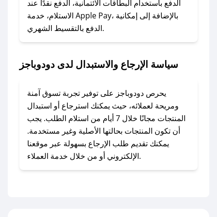
الدفع باستخدام البطاقات الائتمانية، الدفع نقدًا عند
### ماذا أفعل إذا لم أجد كود خصم لمتجري
الاستلام، خدمة Apple Pay، بالإضافة إلى إمكانية
الدفع بالتقسيط الشهري.
المفضل؟
في حال عدم توفر كوبونات لمتجرك المفضل، يمكنك
مراسلتنا مباشرة وسنعمل على توفير الكوبونات في
سياسة الإرجاع والاستبدال لدى دودوباجز
أسرع وقت ممكن.
### كيف تحصل على كوبونات خصم حصرية من
يحرص دودوباجز على توفير تجربة تسوق آمنة
دودوباجز؟
ومريحة لعملائه، حيث يمكنك استرجاع أو استبدال
للحصول على كوبونات وخصومات حصرية، قم بما
المنتجات مجانًا خلال 7 أيام من استلام الطلب. يجب
يلي:
أن تكون المنتجات بحالتها الأصلية وغير مستخدمة.
- اضغط على أيقونة متابعة لمتجر دودوباجز في
يمكنك تقديم طلب الإرجاع بسهولة عبر موقعنا
تطبيق صحصح.
الإلكتروني أو من خلال خدمة العملاء.
- تابع حسابنا الرسمي على تويتر وقم بتفعيل زر
التنبيهات.
- قم بتفعيل إشعارات تطبيق صحصح ليصلك كل
جديد.