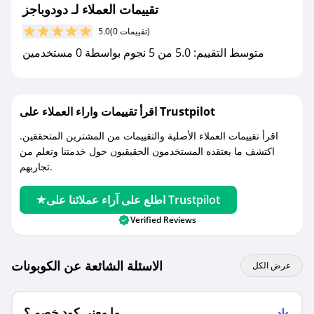
تقييمات العملاء لـ دودوباجز
مع صحصح، تسوق بذكاء ووفّر على كل مشترياتك مع
(0 تقييمات)
5.0
كوبونات خصم حصرية من دودوباجز!
متوسط التقييم: 5.0 من 5 نجوم بواسطة 0 مستخدمين
اقرأ تقييمات واراء العملاء على Trustpilot
اقرأ تقييمات العملاء الأصلية والتقييمات من المشترين المتحققين.
اكتشف ما يعتقده المستخدمون الحقيقيون حول خدمتنا وتعلم من
تجاربهم.
اطلع على آراء عملائنا على Trustpilot
Verified Reviews
الاسئلة الشائعة عن الكوبونات
عرض الكل
ما معنى كود خصم ؟