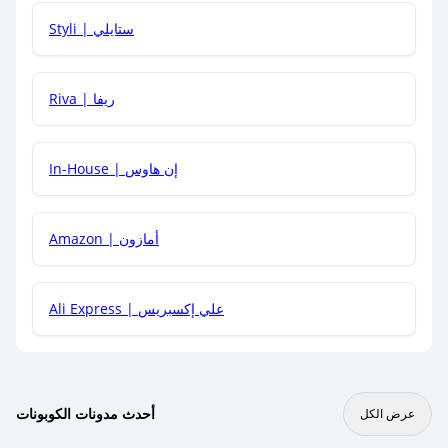
هل يمكنني استخدام كود خصم على منتجات معينة فقط؟
Styli | ستايلي
هل يمكنني جمع كود خصم مع العروض الأخرى؟
Riva | ريفا
In-House | إن هاوس
Amazon | أمازون
Ali Express | علي إكسبريس
أحدث مدونات الكوبونات
عرض الكل