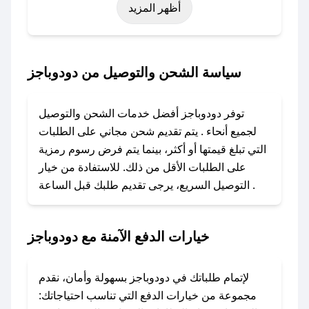
أظهر المزيد
رمضان، اليوم الوطني، يوم التأسيس، أو حتى عروض
خاصة أخرى.
### كيف تحصل على كود خصم من دودوباجز؟
سياسة الشحن والتوصيل من دودوباجز
باستخدام تطبيق صحصح، يمكنك العثور بسهولة على
كود خصم دودوباجز. وفي حال عدم توفر الكوبون،
توفر دودوباجز أفضل خدمات الشحن والتوصيل
تواصل معنا عبر تويتر أو البريد الإلكتروني لإضافته
لجميع أنحاء . يتم تقديم شحن مجاني على الطلبات
بسرعة.
التي تبلغ قيمتها أو أكثر، بينما يتم فرض رسوم رمزية
على الطلبات الأقل من ذلك. للاستفادة من خيار
### كيفية استخدام كود خصم دودوباجز؟
التوصيل السريع، يرجى تقديم طلبك قبل الساعة .
1. انسخ كود الخصم من تطبيق صحصح.
2. الصقه في خانة الدفع عند التسوق من دودوباجز.
خيارات الدفع الآمنة مع دودوباجز
### ماذا أفعل إذا لم يعمل كود الخصم؟
لا تقلق! يمكنك التواصل مع فريق دعم صحصح عبر
الرسائل الخاصة على تويتر أو البريد الإلكتروني،
لإتمام طلباتك في دودوباجز بسهولة وأمان، نقدم
وسنقوم بحل المشكلة في أسرع وقت ممكن.
مجموعة من خيارات الدفع التي تناسب احتياجاتك: