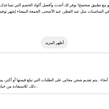
مع تطبيق صحصح! نوفر لك أحدث وأفضل أكواد الخصم التي تساعدك عل
المناسبات مثل عيد الفطر، عيد الأضحى، الجمعة البيضاء (شهر نوفمبر
ر بسهولة على كود خصم كفو. وفي حال عدم توفر الكوبون، تواصل معنا ع
أظهر المزيد
اء . يتم تقديم شحن مجاني على الطلبات التي تبلغ قيمتها أو أكثر، ب
ل مع فريق دعم صحصح عبر الرسائل الخاصة على تويتر أو البريد الإلك
ذلك. للاستفادة من خيار التوصيل السريع، يرجى تقديم طلبك قبل الساعة .
حال عدم توفر كوبونات لمتجرك المفضل، يمكنك مراسلتنا مباشرة وس