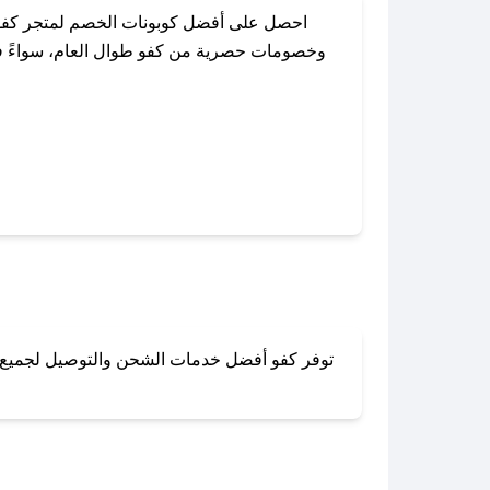
احصل على أفضل كوبونات الخصم لمتجر كفو 
وخصومات حصرية من كفو طوال العام، سواءً في 
باستخدام تطبيق صحصح، يمكنك العثو
توفر كفو أفضل خدمات الشحن والتوصيل لجميع أنح
لا تقلق! يمكنك التواص
في 