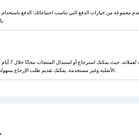
للحص
 مجموعة من خيارات الدفع التي تناسب احتياجاتك: الدفع باستخدام البطاقات 
Pay، بالإضافة إلى إمكانية الدفع بالتقسيط الشهري.
مع صحصح، تسوق بذكاء ووفّر على كل مشترياتك مع كوبونات خصم حصرية من كفو!
يحرص كفو على تو
الأصلية وغير مستخدمة. يمكنك تقديم طلب الإرجاع بسهولة عبر موقعنا الإلكتروني أو من خلال خدمة العملاء.
متو