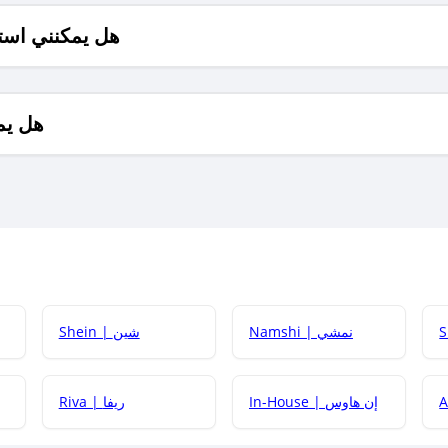
هل يمكنني است
هل يم
Namshi | نمشي
Shein | شين
كيف أحصل على
In-House | إن هاوس
Riva | ريفا