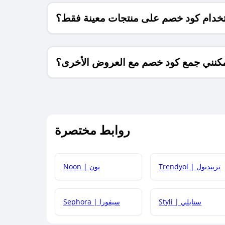
خدام كود خصم على منتجات معينة فقط؟
كنني جمع كود خصم مع العروض الأخرى؟
ما معنى كود خصم ؟
روابط مختصرة
كيف يمكنك استخدام كود الخصم؟
Trendyol | ترينديول
Noon | نون
 أحدث أكواد الخصم والعروض للمتاجر؟
Styli | ستايلي
Sephora | سيفورا