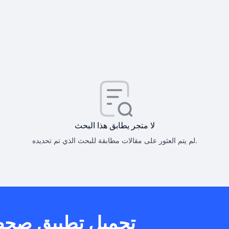
كيف أحصل على
كيف يم
لا متجر يطابق هذا البحث
لم يتم العثور على مقالات مطابقة للبحث الذي تم تحديده.
هل يمكنني است
تحميل تطبيق صح