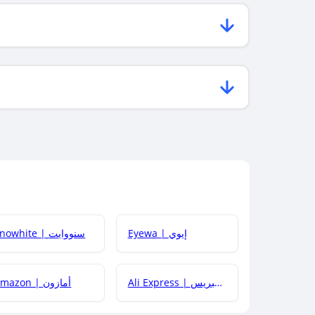
Eyewa | إيوي
Snowhite | سنووايت
Ali Express | علي إكسبريس
Amazon | أمازون