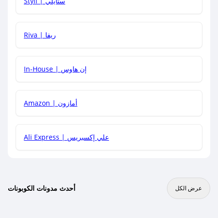
Styli | ستايلي
هل يمكنني جمع كود خصم مع العروض الأخرى؟
Riva | ريفا
In-House | إن هاوس
Amazon | أمازون
Ali Express | علي إكسبريس
أحدث مدونات الكوبونات
عرض الكل