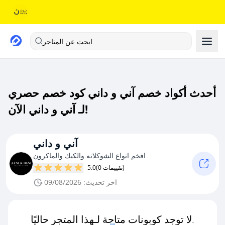
ابحث عن المتاجر
أحدث أكواد خصم آني و داني كود خصم حصري
لـ آني و داني الآن!
آني و داني
افخم انواع الشوكلاته والكيك والماكرون
(0 تقييمات)
5.0
اخر تحديث: 09/08/2026
لا توجد كوبونات متاحة لـهذا المتجر حاليًا.