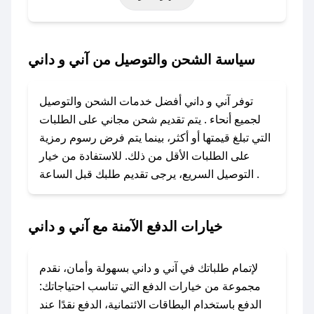
خاصة أخرى.
### كيف تحصل على كود خصم من آني و داني؟
سياسة الشحن والتوصيل من آني و داني
باستخدام تطبيق صحصح، يمكنك العثور بسهولة على
كود خصم آني و داني. وفي حال عدم توفر الكوبون،
توفر آني و داني أفضل خدمات الشحن والتوصيل
تواصل معنا عبر تويتر أو البريد الإلكتروني لإضافته
لجميع أنحاء . يتم تقديم شحن مجاني على الطلبات
بسرعة.
التي تبلغ قيمتها أو أكثر، بينما يتم فرض رسوم رمزية
على الطلبات الأقل من ذلك. للاستفادة من خيار
### كيفية استخدام كود خصم آني و داني؟
التوصيل السريع، يرجى تقديم طلبك قبل الساعة .
1. انسخ كود الخصم من تطبيق صحصح.
2. الصقه في خانة الدفع عند التسوق من آني و داني.
خيارات الدفع الآمنة مع آني و داني
### ماذا أفعل إذا لم يعمل كود الخصم؟
لا تقلق! يمكنك التواصل مع فريق دعم صحصح عبر
الرسائل الخاصة على تويتر أو البريد الإلكتروني،
لإتمام طلباتك في آني و داني بسهولة وأمان، نقدم
وسنقوم بحل المشكلة في أسرع وقت ممكن.
مجموعة من خيارات الدفع التي تناسب احتياجاتك:
الدفع باستخدام البطاقات الائتمانية، الدفع نقدًا عند