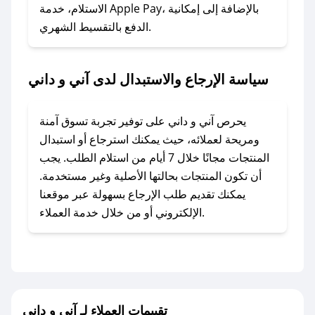
### ماذا أفعل إذا لم أجد كود خصم لمتجري
الاستلام، خدمة Apple Pay، بالإضافة إلى إمكانية
الدفع بالتقسيط الشهري.
المفضل؟
في حال عدم توفر كوبونات لمتجرك المفضل، يمكنك
مراسلتنا مباشرة وسنعمل على توفير الكوبونات في
سياسة الإرجاع والاستبدال لدى آني و داني
أسرع وقت ممكن.
### كيف تحصل على كوبونات خصم حصرية من آني
يحرص آني و داني على توفير تجربة تسوق آمنة
و داني؟
ومريحة لعملائه، حيث يمكنك استرجاع أو استبدال
للحصول على كوبونات وخصومات حصرية، قم بما
المنتجات مجانًا خلال 7 أيام من استلام الطلب. يجب
يلي:
أن تكون المنتجات بحالتها الأصلية وغير مستخدمة.
- اضغط على أيقونة متابعة لمتجر آني و داني في
يمكنك تقديم طلب الإرجاع بسهولة عبر موقعنا
تطبيق صحصح.
الإلكتروني أو من خلال خدمة العملاء.
- تابع حسابنا الرسمي على تويتر وقم بتفعيل زر
التنبيهات.
- قم بتفعيل إشعارات تطبيق صحصح ليصلك كل
جديد.
تقييمات العملاء لـ آني و داني