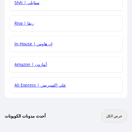
Styli | ستايلي
هل يمكنني جمع كود خصم مع العروض الأخرى؟
Riva | ريفا
In-House | إن هاوس
Amazon | أمازون
Ali Express | علي إكسبريس
أحدث مدونات الكوبونات
عرض الكل