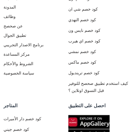
المدونة
كود خصم شي ان
وظائف
كود خصم النهدي
عن صحصح
كود خصم نايس ون
تطبيق الجوال
كود خصم اي هيرب
برنامج الاصدار التجريبي
كود خصم نمشي
مركز المساعدة
كود خصم ماكس
الشروط والأحكام
كود خصم ترينديول
سياسة الخصوصية
كيف استخدم تطبيق صحصح للتوفير
قبل التسوق اونلاين ؟
احصل على التطبيق
المتاجر
كود خصم دار الأميرات
كود خصم جيني