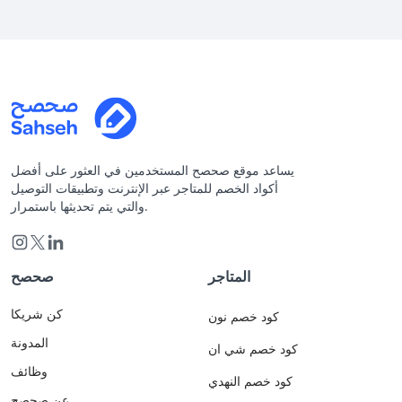
يساعد موقع صحصح المستخدمين في العثور على أفضل
أكواد الخصم للمتاجر عبر الإنترنت وتطبيقات التوصيل
والتي يتم تحديثها باستمرار.
المتاجر
صحصح
كن شريكا
كود خصم نون
المدونة
كود خصم شي ان
وظائف
كود خصم النهدي
عن صحصح