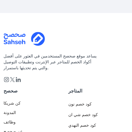
يساعد موقع صحصح المستخدمين في العثور على أفضل
أكواد الخصم للمتاجر عبر الإنترنت وتطبيقات التوصيل
والتي يتم تحديثها باستمرار.
المتاجر
صحصح
كن شريكا
كود خصم نون
المدونة
كود خصم شي ان
وظائف
كود خصم النهدي
عن صحصح