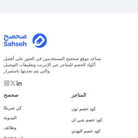
يساعد موقع صحصح المستخدمين في العثور على أفضل
أكواد الخصم للمتاجر عبر الإنترنت وتطبيقات التوصيل
والتي يتم تحديثها باستمرار.
المتاجر
صحصح
كن شريكا
كود خصم نون
المدونة
كود خصم شي ان
وظائف
كود خصم النهدي
عن صحصح