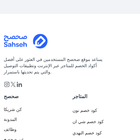
يساعد موقع صحصح المستخدمين في العثور على أفضل
أكواد الخصم للمتاجر عبر الإنترنت وتطبيقات التوصيل
والتي يتم تحديثها باستمرار.
المتاجر
صحصح
كن شريكا
كود خصم نون
المدونة
كود خصم شي ان
وظائف
كود خصم النهدي
عن صحصح