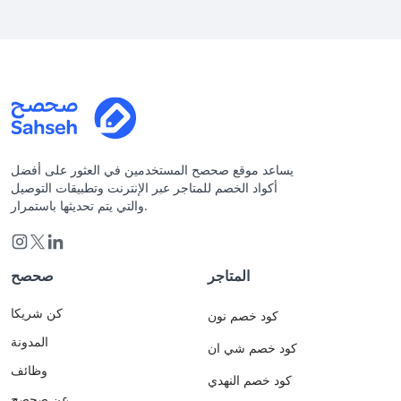
يساعد موقع صحصح المستخدمين في العثور على أفضل
أكواد الخصم للمتاجر عبر الإنترنت وتطبيقات التوصيل
والتي يتم تحديثها باستمرار.
المتاجر
صحصح
كن شريكا
كود خصم نون
المدونة
كود خصم شي ان
وظائف
كود خصم النهدي
عن صحصح