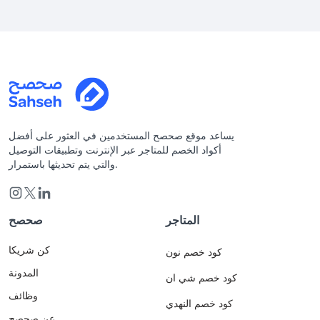
يساعد موقع صحصح المستخدمين في العثور على أفضل
أكواد الخصم للمتاجر عبر الإنترنت وتطبيقات التوصيل
والتي يتم تحديثها باستمرار.
المتاجر
صحصح
كن شريكا
كود خصم نون
المدونة
كود خصم شي ان
وظائف
كود خصم النهدي
عن صحصح