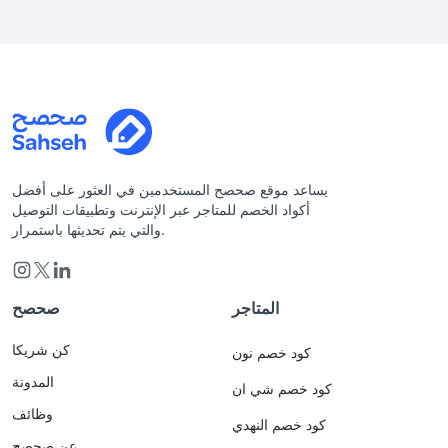
يساعد موقع صحصح المستخدمين في العثور على أفضل
أكواد الخصم للمتاجر عبر الإنترنت وتطبيقات التوصيل
والتي يتم تحديثها باستمرار.
المتاجر
صحصح
كن شريكا
كود خصم نون
المدونة
كود خصم شي ان
وظائف
كود خصم النهدي
عن صحصح