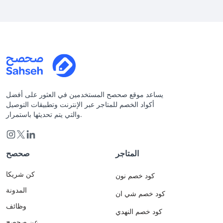
يساعد موقع صحصح المستخدمين في العثور على أفضل
أكواد الخصم للمتاجر عبر الإنترنت وتطبيقات التوصيل
والتي يتم تحديثها باستمرار.
المتاجر
صحصح
كن شريكا
كود خصم نون
المدونة
كود خصم شي ان
وظائف
كود خصم النهدي
عن صحصح