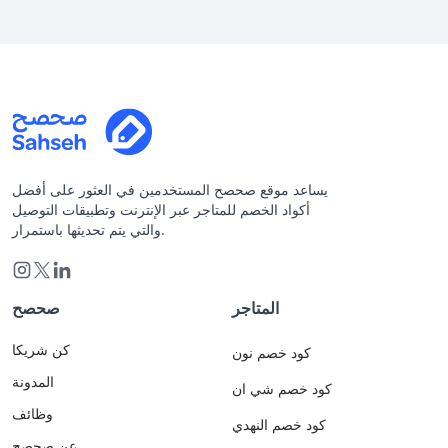
يساعد موقع صحصح المستخدمين في العثور على أفضل
أكواد الخصم للمتاجر عبر الإنترنت وتطبيقات التوصيل
والتي يتم تحديثها باستمرار.
المتاجر
صحصح
كن شريكا
كود خصم نون
المدونة
كود خصم شي ان
وظائف
كود خصم النهدي
عن صحصح