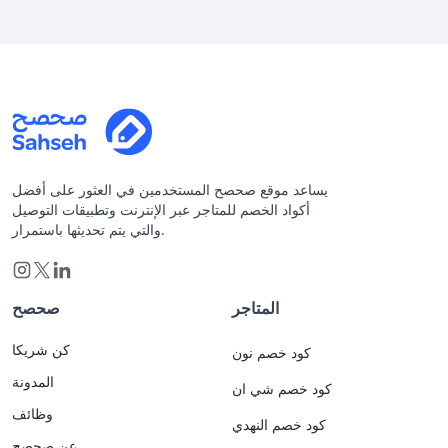
يساعد موقع صحصح المستخدمين في العثور على أفضل
أكواد الخصم للمتاجر عبر الإنترنت وتطبيقات التوصيل
والتي يتم تحديثها باستمرار.
المتاجر
صحصح
كن شريكا
كود خصم نون
المدونة
كود خصم شي ان
وظائف
كود خصم النهدي
عن صحصح