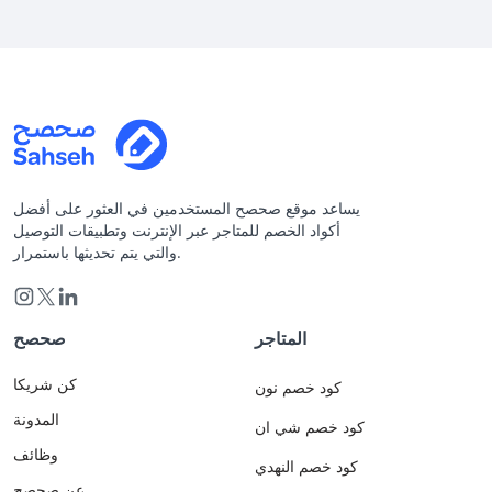
يساعد موقع صحصح المستخدمين في العثور على أفضل
أكواد الخصم للمتاجر عبر الإنترنت وتطبيقات التوصيل
والتي يتم تحديثها باستمرار.
المتاجر
صحصح
كن شريكا
كود خصم نون
المدونة
كود خصم شي ان
وظائف
كود خصم النهدي
عن صحصح