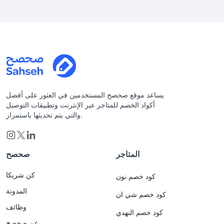
يساعد موقع صحصح المستخدمين في العثور على أفضل
أكواد الخصم للمتاجر عبر الإنترنت وتطبيقات التوصيل
والتي يتم تحديثها باستمرار.
المتاجر
صحصح
كن شريكا
كود خصم نون
المدونة
كود خصم شي ان
وظائف
كود خصم النهدي
عن صحصح