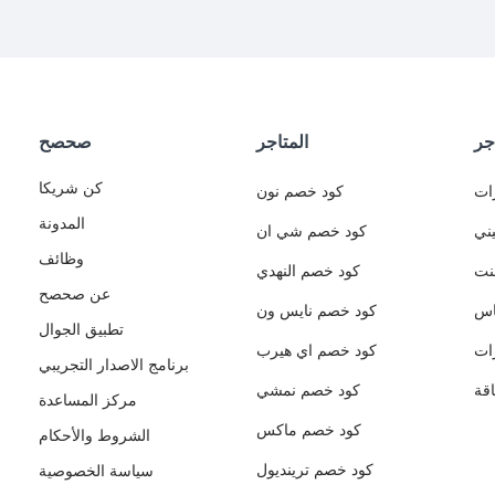
جر
المتاجر
صحصح
كن شريكا
ات
كود خصم نون
المدونة
ني
كود خصم شي ان
وظائف
نت
كود خصم النهدي
عن صحصح
اس
كود خصم نايس ون
تطبيق الجوال
ات
كود خصم اي هيرب
برنامج الاصدار التجريبي
قة
كود خصم نمشي
مركز المساعدة
كود خصم ماكس
الشروط والأحكام
كود خصم ترينديول
سياسة الخصوصية