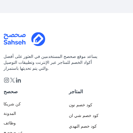
يساعد موقع صحصح المستخدمين في العثور على أفضل
أكواد الخصم للمتاجر عبر الإنترنت وتطبيقات التوصيل
والتي يتم تحديثها باستمرار.
المتاجر
صحصح
كن شريكا
كود خصم نون
المدونة
كود خصم شي ان
وظائف
كود خصم النهدي
عن صحصح