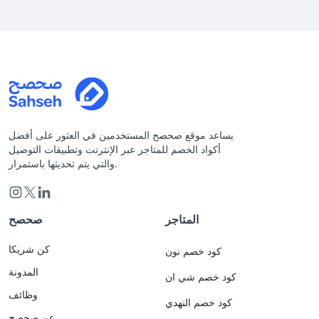
يساعد موقع صحصح المستخدمين في العثور على أفضل
أكواد الخصم للمتاجر عبر الإنترنت وتطبيقات التوصيل
والتي يتم تحديثها باستمرار.
المتاجر
صحصح
كن شريكا
كود خصم نون
المدونة
كود خصم شي ان
وظائف
كود خصم النهدي
عن صحصح