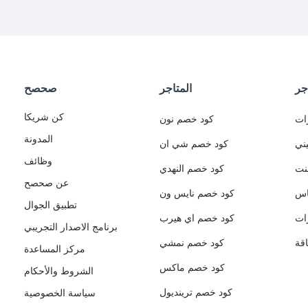
جر
المتاجر
صحصح
كن شريكا
ات
كود خصم نون
المدونة
ني
كود خصم شي ان
وظائف
نت
كود خصم النهدي
عن صحصح
اس
كود خصم نايس ون
تطبيق الجوال
ات
كود خصم اي هيرب
برنامج الاصدار التجريبي
قة
كود خصم نمشي
مركز المساعدة
كود خصم ماكس
الشروط والأحكام
كود خصم ترينديول
سياسة الخصوصية