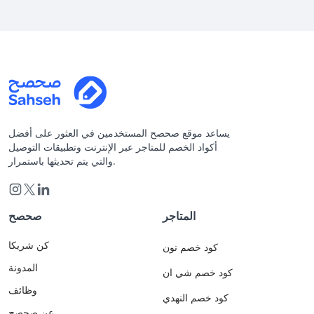
يساعد موقع صحصح المستخدمين في العثور على أفضل
أكواد الخصم للمتاجر عبر الإنترنت وتطبيقات التوصيل
والتي يتم تحديثها باستمرار.
المتاجر
صحصح
كن شريكا
كود خصم نون
المدونة
كود خصم شي ان
وظائف
كود خصم النهدي
عن صحصح